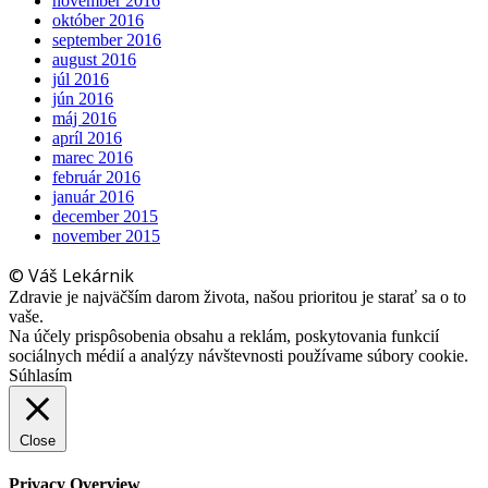
november 2016
október 2016
september 2016
august 2016
júl 2016
jún 2016
máj 2016
apríl 2016
marec 2016
február 2016
január 2016
december 2015
november 2015
© Váš Lekárnik
Zdravie je najväčším darom života, našou prioritou je starať sa o to
vaše.
Na účely prispôsobenia obsahu a reklám, poskytovania funkcií
sociálnych médií a analýzy návštevnosti používame súbory cookie.
Súhlasím
Close
Privacy Overview