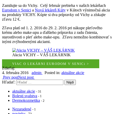
Zamilujte sa do Vichy. Celý február prebieha v našich lekárňach
Eurodom v Senici
a
Nová lekáreň Kúty
v Kútoch výnimočná akcia
na produkty VICHY. Kúpte si dva prípravky od Vichy a získajte
zľavu 12 €.
Zľava platí od 1. 2. 2016 do 29. 2. 2016 pri nákupe pleťového
krému alebo make-upu a ďalšieho prípravku z radu čistenia,
starostlivosti o pleť alebo make-upu. Zľavu nemožno kombinovať s
inými zvýhodnenými akciami.
Akcia VICHY – VÁŠ LEKÁRNIK
VIAC O LEKÁRNI EURODOM V SENICi >
Zdieľaj:
4. februára 2016
admin
Posted in:
aktuálne akcie
Prev post
Next post
Hľadať:
aktuálne akcie
- 31
Bolesti svalstva
- 1
Dermokozmetika
- 2
Nezaradené
- 1
novinky
- 73