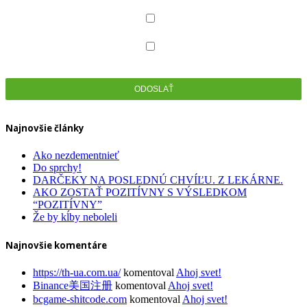
Celiakia
Dentálna hygiena
Zdravotná obuv
Najnovšie články
Ako nezdementnieť
Do sprchy!
DARČEKY NA POSLEDNÚ CHVÍĽU. Z LEKÁRNE.
AKO ZOSTAŤ POZITÍVNY S VÝSLEDKOM
“POZITÍVNY”
Že by kĺby neboleli
Najnovšie komentáre
https://th-ua.com.ua/
komentoval
Ahoj svet!
Binance美国注册
komentoval
Ahoj svet!
bcgame-shitcode.com
komentoval
Ahoj svet!