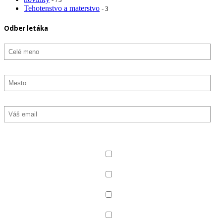
Tehotenstvo a materstvo
- 3
Odber letáka
Označte, aký typ noviniek chcete odoberať
Všetko
Produkty pre deti
Dermokozmetika