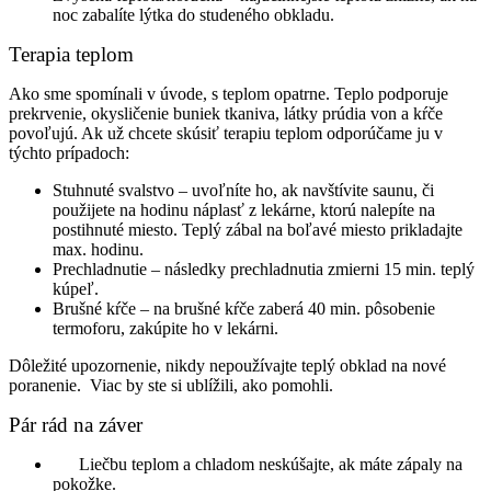
noc zabalíte lýtka do studeného obkladu.
Terapia teplom
Ako sme spomínali v úvode, s teplom opatrne. Teplo podporuje
prekrvenie, okysličenie buniek tkaniva, látky prúdia von a kŕče
povoľujú. Ak už chcete skúsiť terapiu teplom odporúčame ju v
týchto prípadoch:
Stuhnuté svalstvo – uvoľníte ho, ak navštívite saunu, či
použijete na hodinu náplasť z lekárne, ktorú nalepíte na
postihnuté miesto. Teplý zábal na boľavé miesto prikladajte
max. hodinu.
Prechladnutie – následky prechladnutia zmierni 15 min. teplý
kúpeľ.
Brušné kŕče – na brušné kŕče zaberá 40 min. pôsobenie
termoforu, zakúpite ho v lekárni.
Dôležité upozornenie, nikdy nepoužívajte teplý obklad na nové
poranenie. Viac by ste si ublížili, ako pomohli.
Pár rád na záver
Liečbu teplom a chladom neskúšajte, ak máte zápaly na
pokožke.