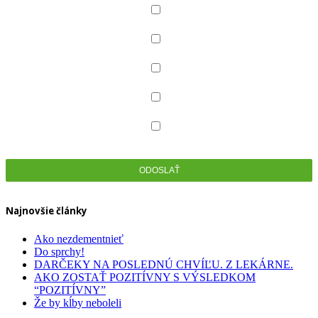
Produkty pre deti
Dermokozmetika
Celiakia
Dentálna hygiena
Zdravotná obuv
Najnovšie články
Ako nezdementnieť
Do sprchy!
DARČEKY NA POSLEDNÚ CHVÍĽU. Z LEKÁRNE.
AKO ZOSTAŤ POZITÍVNY S VÝSLEDKOM
“POZITÍVNY”
Že by kĺby neboleli