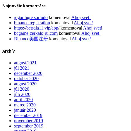
Najnovšie komentáre
jogar tigre sortudo
komentoval
Ahoj svet!
binance registration
komentoval
Ahoj svet!
https://betsala11.vip/app/
komentoval
Ahoj svet!
bcgame-zerkalo-ru.com
komentoval
Ahoj svet!
Binance美国注册
komentoval
Ahoj svet!
Archív
august 2021
júl 2021
december 2020
október 2020
august 2020
júl 2020
jún 2020
apríl 2020
marec 2020
január 2020
december 2019
november 2019
september 2019