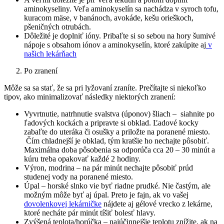
aminokyseliny. Veľa aminokyselín sa nachádza v syroch tofu,
kuracom mäse, v banánoch, avokáde, kešu orieškoch,
pšeničných otrubách.
Dôležité je doplniť ióny. Pribaľte si so sebou na hory šumivé
nápoje s obsahom iónov a aminokyselín, ktoré zakúpite aj
v
našich lekárňach
Po zranení
Môže sa sa stať, že sa pri lyžovaní zraníte. Prečítajte si niekoľko
tipov, ako minimalizovať následky niektorých zranení:
Vyvrtnutie, natrhnutie svalstva (úponov) šliach – siahnite po
ľadových kockách a pripravte si obklad. Ľadové kocky
zabaľte do uteráka či osušky a priložte na poranené miesto.
Čím chladnejší je obklad, tým kratšie ho nechajte pôsobiť.
Maximálna doba pôsobenia sa odporúča cca 20 – 30 minút a
kúru treba opakovať každé 2 hodiny.
Výron, modrina – na pár minút nechajte pôsobiť prúd
studenej vody na poranené miesto.
Úpal – horské slnko vie byť riadne prudké. Nie častým, ale
možným môže byť aj úpal. Preto je fajn, ak vo vašej
dovolenkovej lekárničke
nájdete aj gélové vrecko z lekárne,
ktoré necháte pár minút tíšiť bolesť hlavy.
Zvýšená teplota/horúčka – najúčinnejšie teplotu znížite, ak na