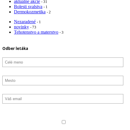
aktuálne akcie
- 31
Bolesti svalstva
- 1
Dermokozmetika
- 2
Nezaradené
- 1
novinky
- 73
Tehotenstvo a materstvo
- 3
Odber letáka
Označte, aký typ noviniek chcete odoberať
Všetko