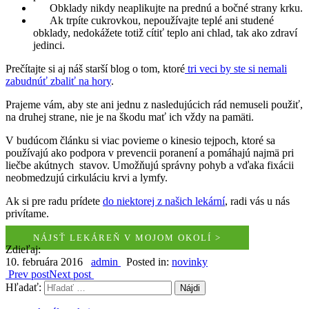
Obklady nikdy neaplikujte na prednú a bočné strany krku.
Ak trpíte cukrovkou, nepoužívajte teplé ani studené
obklady, nedokážete totiž cítiť teplo ani chlad, tak ako zdraví
jedinci.
Prečítajte si aj náš starší blog o tom, ktoré
tri veci by ste si nemali
zabudnúť zbaliť na hory
.
Prajeme vám, aby ste ani jednu z nasledujúcich rád nemuseli použiť,
na druhej strane, nie je na škodu mať ich vždy na pamäti.
V budúcom článku si viac povieme o kinesio tejpoch, ktoré sa
používajú ako podpora v prevencii poranení a pomáhajú najmä pri
liečbe akútnych stavov. Umožňujú správny pohyb a vďaka fixácii
neobmedzujú cirkuláciu krvi a lymfy.
Ak si pre radu prídete
do niektorej z našich lekární
, radi vás u nás
privítame.
NÁJSŤ LEKÁREŇ V MOJOM OKOLÍ >
Zdieľaj:
10. februára 2016
admin
Posted in:
novinky
Prev post
Next post
Hľadať: