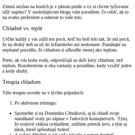
Zimná sezóna na horách je v plnom prúde a vy si chcete lyžovanie
užiť naplno? V nasledujúcom blogu vám poradíme, čo robiť, ak to
na svahu preženiete a odnesie to vaše telo.
Chladné vs. teplé
Určite každý z vás zažil ten pocit, keď ho bolí telo tak, že má pocit,
že na druhý deň sa už do lyžiarskeho ani nedostane. Pamätajte na
nepísané pravidlo, že chladom si uškodíte menej ako teplom.
Preto, ak vás bolia svaly, odporúčajú sa skôr kúry chladom, než
teplom. Rozoberieme si oba varianty a poradíme, kedy využiť jeden
a kedy druhý.
Terapia chladom
Túto terapiu oceníte na v týchto prípadoch:
Po aktívnom tréningu:
Spomeňte si na Dominiku Cibulkovú, aj tá chladí svoje
namáhané svaly po zápase v ľadových kontajneroch. Tým,
že svalové vlákna ochladíme, znížime prietok krvi, a tým aj
látok, ktoré spôsobujú bolesť.
A veľmi dôležité je piť veľa tekutín a potom doplniť