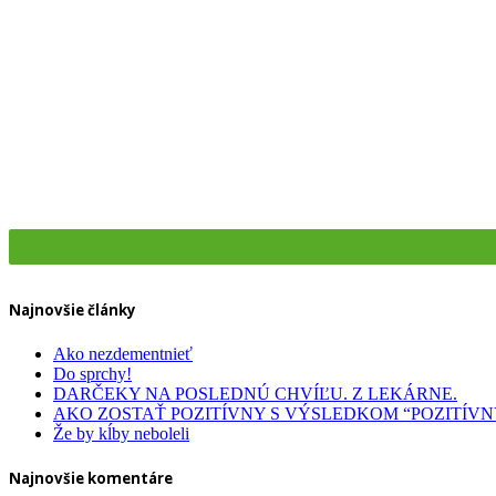
Dermokozmetika
Celiakia
Dentálna hygiena
Zdravotná obuv
Najnovšie články
Ako nezdementnieť
Do sprchy!
DARČEKY NA POSLEDNÚ CHVÍĽU. Z LEKÁRNE.
AKO ZOSTAŤ POZITÍVNY S VÝSLEDKOM “POZITÍVN
Že by kĺby neboleli
Najnovšie komentáre