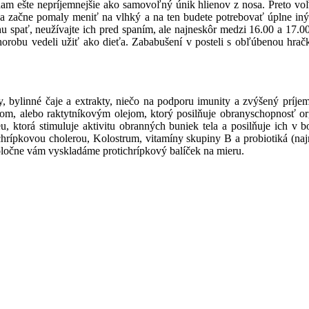
dam ešte nepríjemnejšie ako samovoľný únik hlienov z nosa. Preto vo
sa začne pomaly meniť na vlhký a na ten budete potrebovať úplne iný 
ochu spať, neužívajte ich pred spaním, ale najneskôr medzi 16.00 a 17
 chorobu vedeli užiť ako dieťa. Zababušení v posteli s obľúbenou hra
inky, bylinné čaje a extrakty, niečo na podporu imunity a zvýšený 
íkom, alebo raktytníkovým olejom, ktorý posilňuje obranyschopnosť or
u, ktorá stimuluje aktivitu obranných buniek tela a posilňuje ich v
 chrípkovou cholerou, Kolostrum, vitamíny skupiny B a probiotiká (na
oločne vám vyskladáme protichrípkový balíček na mieru.