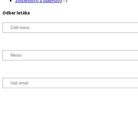
Tehotenstvo a materstvo
- 3
Odber letáka
Označte, aký typ noviniek chcete odoberať
Všetko
Produkty pre deti