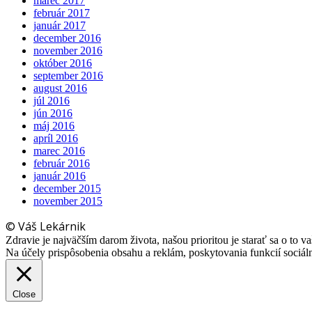
marec 2017
február 2017
január 2017
december 2016
november 2016
október 2016
september 2016
august 2016
júl 2016
jún 2016
máj 2016
apríl 2016
marec 2016
február 2016
január 2016
december 2015
november 2015
© Váš Lekárnik
Zdravie je najväčším darom života, našou prioritou je starať sa o to va
Na účely prispôsobenia obsahu a reklám, poskytovania funkcií sociá
Close