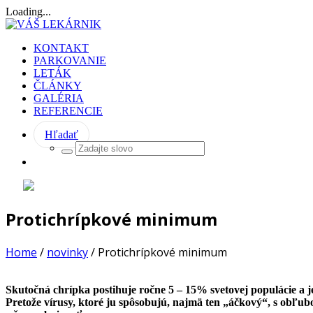
Loading...
KONTAKT
PARKOVANIE
LETÁK
ČLÁNKY
GALÉRIA
REFERENCIE
Hľadať
Protichrípkové minimum
Home
/
novinky
/
Protichrípkové minimum
Skutočná chrípka postihuje ročne 5 – 15% svetovej populácie a je
Pretože vírusy, ktoré ju spôsobujú, najmä ten „áčkový“, s obľubo