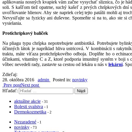
aplikovania nosných kvapiek vám začne vysychať sliznica, čo je há
soli. S kašľom tiež opatrne, suchý kašeľ z prvých chrípkových dní 
uvoľňovanie hlienov. Aby ste napriek celej tejto patálii mohli aj tr
Nevysiľujte sa fyzicky ani duševne. Spomeňte si na to, ako ste si
vysielania.
Protichrípkový balíček
Na pliagu typu chrípka nepotrebujete antibiotiká. Potrebujete byl
účinných látok je napríklad hliva ustricová. V kombinácii s rakytn
traktu, máte víťaza protichrípkového odboja. Doplňte ho o echinace
účinkami, vitamíny C a Z, ktoré podporia imunitný systém v boji s
vôbec nevedeli rady, zastavte sa cestou od lekára u nás v
lekárni
. Sp
Zdieľaj:
28. októbra 2016
admin
Posted in:
novinky
Prev post
Next post
Hľadať:
aktuálne akcie
- 31
Bolesti svalstva
- 1
Dermokozmetika
- 2
Nezaradené
- 1
novinky
- 73