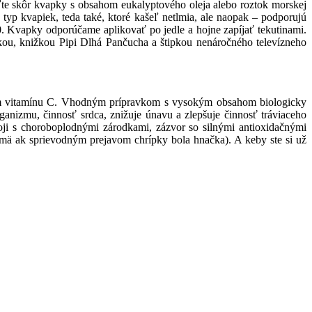
ľte skôr kvapky s obsahom eukalyptového oleja alebo roztok morskej
typ kvapiek, teda také, ktoré kašeľ netlmia, ale naopak – podporujú
.00. Kvapky odporúčame aplikovať po jedle a hojne zapíjať tekutinami.
čkou, knižkou Pipi Dlhá Pančucha a štipkou nenáročného televízneho
príjem vitamínu C. Vhodným prípravkom s vysokým obsahom biologicky
ganizmu, činnosť srdca, znižuje únavu a zlepšuje činnosť tráviaceho
 boji s choroboplodnými zárodkami, zázvor so silnými antioxidačnými
jmä ak sprievodným prejavom chrípky bola hnačka). A keby ste si už