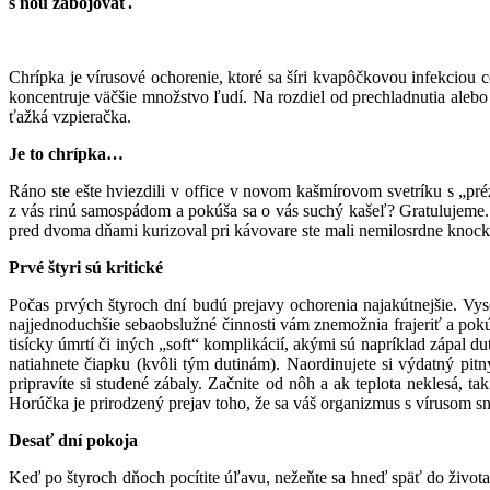
s ňou zabojovať.
Chrípka je vírusové ochorenie, ktoré sa šíri kvapôčkovou infekciou c
koncentruje väčšie množstvo ľudí. Na rozdiel od prechladnutia alebo v
ťažká vzpieračka.
Je to chrípka…
Ráno ste ešte hviezdili v office v novom kašmírovom svetríku s „préz
z vás rinú samospádom a pokúša sa o vás suchý kašeľ? Gratulujeme.
pred dvoma dňami kurizoval pri kávovare ste mali nemilosrdne knock-
Prvé štyri sú kritické
Počas prvých štyroch dní budú prejavy ochorenia najakútnejšie. Vys
najjednoduchšie sebaobslužné činnosti vám znemožnia frajeriť a pokú
tisícky úmrtí či iných „soft“ komplikácií, akými sú napríklad zápal 
natiahnete čiapku (kvôli tým dutinám). Naordinujete si výdatný pi
pripravíte si studené zábaly. Začnite od nôh a ak teplota neklesá, 
Horúčka je prirodzený prejav toho, že sa váš organizmus s vírusom 
Desať dní pokoja
Keď po štyroch dňoch pocítite úľavu, nežeňte sa hneď späť do života.