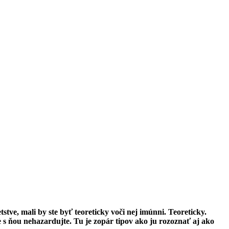
tve, mali by ste byť teoreticky voči nej imúnni. Teoreticky.
e s ňou nehazardujte. Tu je zopár tipov ako ju rozoznať aj ako