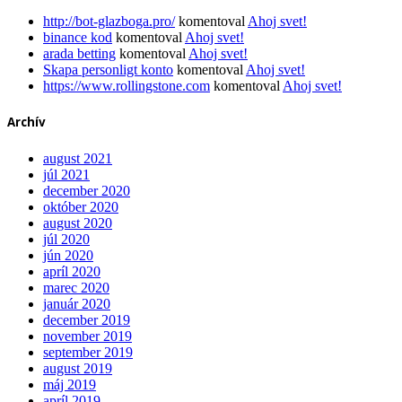
http://bot-glazboga.pro/
komentoval
Ahoj svet!
binance kod
komentoval
Ahoj svet!
arada betting
komentoval
Ahoj svet!
Skapa personligt konto
komentoval
Ahoj svet!
https://www.rollingstone.com
komentoval
Ahoj svet!
Archív
august 2021
júl 2021
december 2020
október 2020
august 2020
júl 2020
jún 2020
apríl 2020
marec 2020
január 2020
december 2019
november 2019
september 2019
august 2019
máj 2019
apríl 2019