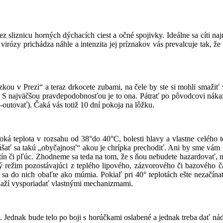
ez sliznicu horných dýchacích ciest a očné spojivky. Ideálne sa cíti na
irózy prichádza náhle a intenzita jej príznakov vás prevalcuje tak, že a
kou v Prezi“ a teraz drkocete zubami, na čele by ste si mohli smažiť va
 S najväčšou pravdepodobnosťou je to ona. Pátrať po pôvodcovi nákaz
outovať). Čaká vás totiž 10 dní pokoja na lôžku.
oká teplota v rozsahu od 38­°do 40°C, bolesti hlavy a vlastne celého 
šať sa takú „obyčajnosť“ akou je chrípka prechodiť. Ani by sme vám to
dutín či pľúc. Zhodneme sa teda na tom, že s ňou nebudete hazardovať, n
tný režim pozostávajúci z teplého lipového, zázvorového či bazového 
tak sa do nich obaľte ako múmia. Pokiaľ pri 40° teplotách ešte nezačí
snaží vysporiadať vlastnými mechanizmami.
 Jednak bude telo po boji s horúčkami oslabené a jednak treba dať nádc