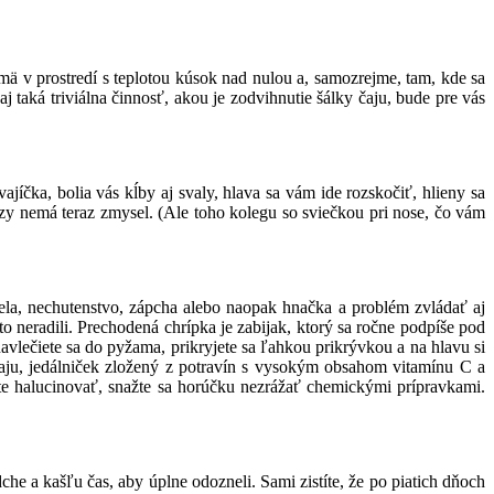
jmä v prostredí s teplotou kúsok nad nulou a, samozrejme, tam, kde sa
j taká triviálna činnosť, akou je zodvihnutie šálky čaju, bude pre vás
jíčka, bolia vás kĺby aj svaly, hlava sa vám ide rozskočiť, hlieny sa
y nemá teraz zmysel. (Ale toho kolegu so sviečkou pri nose, čo vám
tela, nechutenstvo, zápcha alebo naopak hnačka a problém zvládať aj
 neradili. Prechodená chrípka je zabijak, ktorý sa ročne podpíše pod
avlečiete sa do pyžama, prikryjete sa ľahkou prikrývkou a na hlavu si
čaju, jedálniček zložený z potravín s vysokým obsahom vitamínu C a
nate halucinovať, snažte sa horúčku nezrážať chemickými prípravkami.
he a kašľu čas, aby úplne odozneli. Sami zistíte, že po piatich dňoch