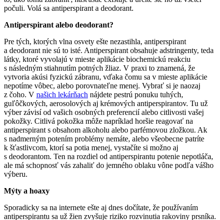
počuli. Volá sa antiperspirant a deodorant.
Antiperspirant alebo deodorant?
Pre tých, ktorých vlna osvety ešte nezastihla, antiperspirant
a deodorant nie sú to isté. Antiperspirant obsahuje adstringenty, teda
látky, ktoré vyvolajú v mieste aplikácie biochemickú reakciu
s následným stiahnutím potných žliaz. V praxi to znamená, že
vytvoria akúsi fyzickú zábranu, vďaka čomu sa v mieste aplikácie
nepotíme vôbec, alebo porovnateľne menej. Vybrať si je naozaj
z čoho. V
našich lekárňach
nájdete pestrú ponuku tuhých,
guľôčkových, aerosolových aj krémových antiperspirantov. Tu už
výber závisí od vašich osobných preferencií alebo citlivosti vašej
pokožky. Citlivá pokožka môže napríklad horšie reagovať na
antiperspirant s obsahom alkoholu alebo parfémovou zložkou. Ak
s nadmerným potením problémy nemáte, alebo všeobecne patríte
k šťastlivcom, ktorí sa potia menej, vystačíte si možno aj
s deodorantom. Ten na rozdiel od antiperspirantu potenie nepotláča,
ale má schopnosť vás zahaliť do jemného oblaku vône podľa vášho
výberu.
Mýty a hoaxy
Sporadicky sa na internete ešte aj dnes dočítate, že používaním
antiperspirantu sa už žien zvyšuje riziko rozvinutia rakoviny prsníka.