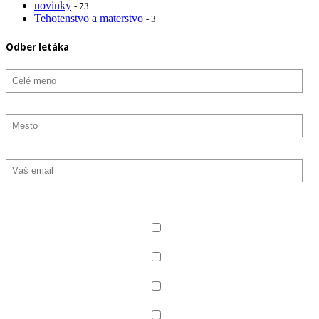
novinky
- 73
Tehotenstvo a materstvo
- 3
Odber letáka
Označte, aký typ noviniek chcete odoberať
Všetko
Produkty pre deti
Dermokozmetika