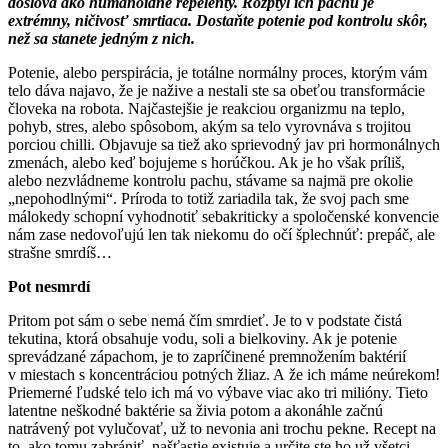
doslova ako humanoidné repelenty. Rozptyl ich pachu je
extrémny, ničivosť smrtiaca. Dostaňte potenie pod kontrolu skôr,
než sa stanete jedným z nich.
Potenie, alebo perspirácia, je totálne normálny proces, ktorým vám
telo dáva najavo, že je nažive a nestali ste sa obeťou transformácie
človeka na robota. Najčastejšie je reakciou organizmu na teplo,
pohyb, stres, alebo spôsobom, akým sa telo vyrovnáva s trojitou
porciou chilli. Objavuje sa tiež ako sprievodný jav pri hormonálnych
zmenách, alebo keď bojujeme s horúčkou. Ak je ho však príliš,
alebo nezvládneme kontrolu pachu, stávame sa najmä pre okolie
„nepohodlnými“. Príroda to totiž zariadila tak, že svoj pach sme
málokedy schopní vyhodnotiť sebakriticky a spoločenské konvencie
nám zase nedovoľujú len tak niekomu do očí šplechnúť: prepáč, ale
strašne smrdíš…
Pot nesmrdí
Pritom pot sám o sebe nemá čím smrdieť. Je to v podstate čistá
tekutina, ktorá obsahuje vodu, soli a bielkoviny. Ak je potenie
sprevádzané zápachom, je to zapríčinené premnožením baktérií
v miestach s koncentráciou potných žliaz. A že ich máme neúrekom!
Priemerné ľudské telo ich má vo výbave viac ako tri milióny. Tieto
latentne neškodné baktérie sa živia potom a akonáhle začnú
natrávený pot vylučovať, už to nevonia ani trochu pekne. Recept na
to, ako tomu zabrániť, našťastie existuje a určite ste ho už všetci