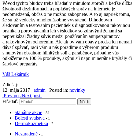
Pôvod týchto bludov treba hľadať v minulom storočí a keďže dĺžka
životnosti dezinformácií a poplašných správ na internete je
neobmedzená, občas o ne možno zakopnete. A to aj napriek tomu,
že sú už vedecky mnohonásobne vyvrátené. Dlhodobým
sledovaním a testovaním pacientiek s diagnostikovanou rakovinou
prsníka a porovnávaním ich výsledkov so zdravými ženami sa
nepreukázal žiadny súvis medzi používaním antiperspirantov
a rakovinovým ochorením. Ale ak by vám obavy predsa len nemali
dávať spávať, radi vám u nás poradíme s výberom produktu
s nulovým obsahom hlinitých solí a parabénov, prípadne vás
odkážeme na 100 % produkty, akými sú napr. minerálne kryštály či
šalviové preparáty.
Váš Lekárnik
Zdieľaj:
12. mája 2017
admin
Posted in:
novinky
Prev post
Next post
Hľadať:
aktuálne akcie
- 31
Bolesti svalstva
- 1
Dermokozmetika
- 2
Nezaradené
- 1