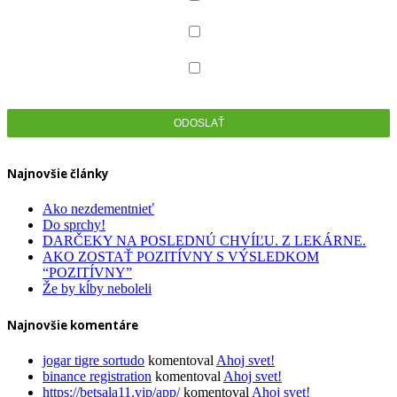
Celiakia
Dentálna hygiena
Zdravotná obuv
Najnovšie články
Ako nezdementnieť
Do sprchy!
DARČEKY NA POSLEDNÚ CHVÍĽU. Z LEKÁRNE.
AKO ZOSTAŤ POZITÍVNY S VÝSLEDKOM
“POZITÍVNY”
Že by kĺby neboleli
Najnovšie komentáre
jogar tigre sortudo
komentoval
Ahoj svet!
binance registration
komentoval
Ahoj svet!
https://betsala11.vip/app/
komentoval
Ahoj svet!