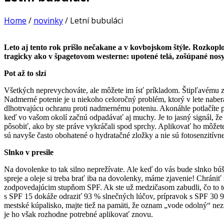
Home
/
novinky
/
Letní bubuláci
Leto aj tento rok prišlo nečakane a v kovbojskom štýle. Rozkopl
tragicky ako v špagetovom westerne: upotené telá, zošúpané nosy a
Pot až to slzí
Všetkých neprevychováte, ale môžete im ísť príkladom. Štipľavému z
Nadmerné potenie je u niekoho celoročný problém, ktorý v lete naberá
dlhotrvajúcu ochranu proti nadmernému poteniu. Akonáhle potlačíte po
keď vo vašom okolí začnú odpadávať aj muchy. Je to jasný signál, že
pôsobiť, ako by ste práve vykráčali spod sprchy. Aplikovať ho môžet
sú navyše často obohatené o hydratačné zložky a nie sú fotosenzitívn
Slnko v presile
Na dovolenke to tak silno neprežívate. Ale keď do vás bude slnko búši
spreje a oleje si treba brať iba na dovolenky, máme zjavenie! Chrániť
zodpovedajúcim stupňom SPF. Ak ste už medzičasom zabudli, čo to te
s SPF 15 dokáže odraziť 93 % slnečných lúčov, prípravok s SPF 30 9
mestské kúpalisko, majte tiež na pamäti, že oznam „vode odolný“ nez
je ho však rozhodne potrebné aplikovať znovu.