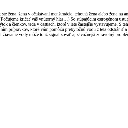
te žena, žena v očakávaní menštruácie, tehotná žena alebo žena na an
 (Počujeme kričať váš vnútorný hlas…) So stúpajúcim estrogénom ust
tok a členkov, teda v častiach, ktoré v lete častejšie vystavujeme. S 
m prípravkov, ktoré vám pomôžu prebytočnú vodu z tela odstrániť a vrá
adržiavanie vody môže totiž signalizovať aj závažnejší zdravotný prob