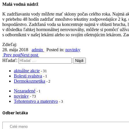
Malá vodná nádrž
K zadržiavaniu vody môžete mať sklony počas celého roka. Najmä ak s
v priebehu 48 hodín zadržať množstvo tekutiny zodpovedajúce 2 kg.
hospodárstvo. Zadržaná voda sa koncentruje najmä v oblasti brucha, lý
v dôsledku ľahkej hormonálnej nerovnováhy, môžete si pomôcť užívaní
s odborníkmi v našej lekárni alebo so svojím ošetrujúcim lekárom. Z
Zdieľaj:
28. mája 2018
admin
Posted in:
novinky
Prev post
Next post
Hľadať:
aktuálne akcie
- 31
Bolesti svalstva
- 1
Dermokozmetika
- 2
Nezaradené
- 1
novinky
- 73
Tehotenstvo a materstvo
- 3
Odber letáka