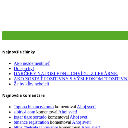
Dentálna hygiena
Zdravotná obuv
Najnovšie články
Ako nezdementnieť
Do sprchy!
DARČEKY NA POSLEDNÚ CHVÍĽU. Z LEKÁRNE.
AKO ZOSTAŤ POZITÍVNY S VÝSLEDKOM “POZITÍVN
Že by kĺby neboleli
Najnovšie komentáre
"oppna binance-konto
komentoval
Ahoj svet!
sibirk-i.com
komentoval
Ahoj svet!
jogar tigre sortudo
komentoval
Ahoj svet!
binance registration
komentoval
Ahoj svet!
https://betsala11.vip/app/
komentoval
Ahoj svet!