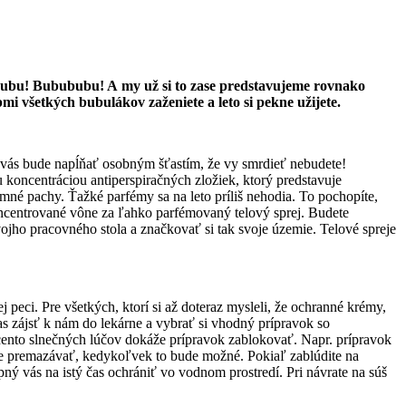
 Bububu! Bubububu! A my už si to zase predstavujeme rovnako
mi všetkých bubulákov zaženiete a leto si pekne užijete.
 vás bude napĺňať osobným šťastím, že vy smrdieť nebudete!
 koncentráciou antiperspiračných zložiek, ktorý predstavuje
emné pachy. Ťažké parfémy sa na leto príliš nehodia. To pochopíte,
oncentrované vône za ľahko parfémovaný telový sprej. Budete
ojho pracovného stola a značkovať si tak svoje územie. Telové spreje
 peci. Pre všetkých, ktorí si až doteraz mysleli, že ochranné krémy,
čas zájsť k nám do lekárne a vybrať si vhodný prípravok so
cento slnečných lúčov dokáže prípravok zablokovať. Napr. prípravok
te premazávať, kedykoľvek to bude možné. Pokiaľ zablúdite na
ý vás na istý čas ochrániť vo vodnom prostredí. Pri návrate na súš