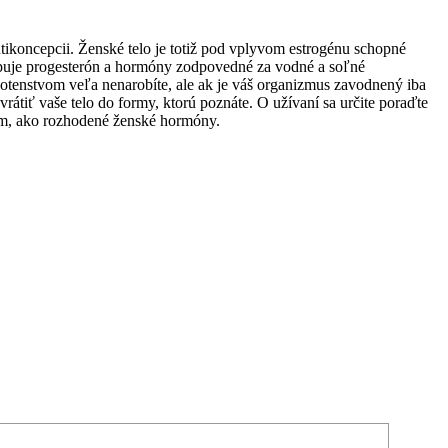
tikoncepcii. Ženské telo je totiž pod vplyvom estrogénu schopné
upuje progesterón a hormóny zodpovedné za vodné a soľné
tehotenstvom veľa nenarobíte, ale ak je váš organizmus zavodnený iba
tiť vaše telo do formy, ktorú poznáte. O užívaní sa určite poraďte
lém, ako rozhodené ženské hormóny.