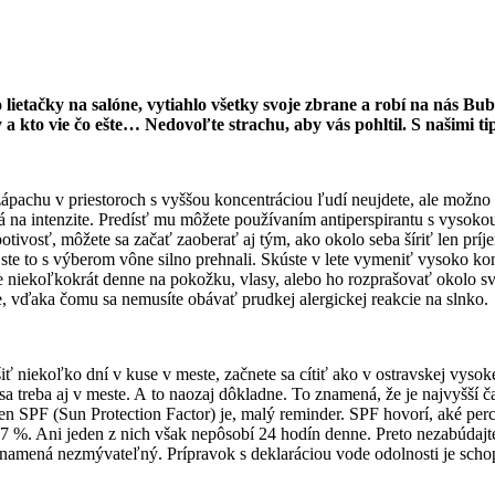
o lietačky na salóne, vytiahlo všetky svoje zbrane a robí na nás
 kto vie čo ešte… Nedovoľte strachu, aby vás pohltil. S našimi tip
ápachu v priestoroch s vyššou koncentráciou ľudí neujdete, ale možno
 na intenzite. Predísť mu môžete používaním antiperspirantu s vysokou
tivosť, môžete sa začať zaoberať aj tým, ako okolo seba šíriť len príj
 ste to s výberom vône silno prehnali. Skúste v lete vymeniť vysoko k
e niekoľkokrát denne na pokožku, vlasy, alebo ho rozprašovať okolo sv
e, vďaka čomu sa nemusíte obávať prudkej alergickej reakcie na slnko.
ť niekoľko dní v kuse v meste, začnete sa cítiť ako v ostravskej vysokej
 sa treba aj v meste. A to naozaj dôkladne. To znamená, že je najvyšší 
n SPF (Sun Protection Factor) je, malý reminder. SPF hovorí, aké per
7 %. Ani jeden z nich však nepôsobí 24 hodín denne. Preto nezabúdaj
namená nezmývateľný. Prípravok s deklaráciou vode odolnosti je schopn