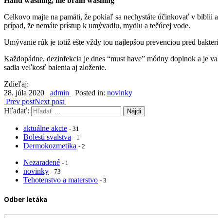
Hand washing, nie brain washing
Celkovo majte na pamäti, že pokiaľ sa nechystáte účinkovať v bibli
prípad, že nemáte prístup k umývadlu, mydlu a tečúcej vode.
Umývanie rúk je totiž ešte vždy tou najlepšou prevenciou pred bakte
Každopádne, dezinfekcia je dnes “must have” módny doplnok a je va
sadla veľkosť balenia aj zloženie.
Zdieľaj:
28. júla 2020
admin
Posted in:
novinky
Prev post
Next post
Hľadať:
aktuálne akcie
- 31
Bolesti svalstva
- 1
Dermokozmetika
- 2
Nezaradené
- 1
novinky
- 73
Tehotenstvo a materstvo
- 3
Odber letáka