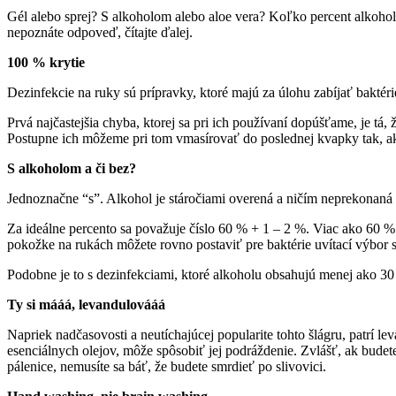
Gél alebo sprej? S alkoholom alebo aloe vera? Koľko percent alkohol
nepoznáte odpoveď, čítajte ďalej.
100 % krytie
Dezinfekcie na ruky sú prípravky, ktoré majú za úlohu zabíjať baktéri
Prvá najčastejšia chyba, ktorej sa pri ich používaní dopúšťame, je tá,
Postupne ich môžeme pri tom vmasírovať do poslednej kvapky tak, a
S alkoholom a či bez?
Jednoznačne “s”. Alkohol je stáročiami overená a ničím neprekonaná 
Za ideálne percento sa považuje číslo 60 % + 1 – 2 %. Viac ako 60 %
pokožke na rukách môžete rovno postaviť pre baktérie uvítací výbor
Podobne je to s dezinfekciami, ktoré alkoholu obsahujú menej ako 30 
Ty si mááá, levandulovááá
Napriek nadčasovosti a neutíchajúcej popularite tohto šlágru, patrí
esenciálnych olejov, môže spôsobiť jej podráždenie. Zvlášť, ak bude
pálenice, nemusíte sa báť, že budete smrdieť po slivovici.