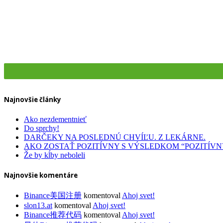
Dentálna hygiena
Zdravotná obuv
Najnovšie články
Ako nezdementnieť
Do sprchy!
DARČEKY NA POSLEDNÚ CHVÍĽU. Z LEKÁRNE.
AKO ZOSTAŤ POZITÍVNY S VÝSLEDKOM “POZITÍVN
Že by kĺby neboleli
Najnovšie komentáre
Binance美国注册
komentoval
Ahoj svet!
slon13.at
komentoval
Ahoj svet!
Binance推荐代码
komentoval
Ahoj svet!