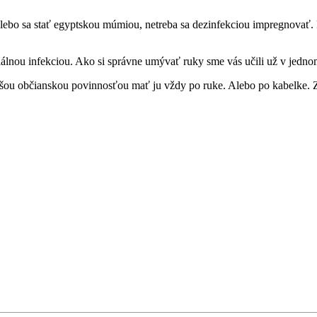
i alebo sa stať egyptskou múmiou, netreba sa dezinfekciou impregnov
riálnou infekciou. Ako si správne umývať ruky sme vás učili už v jed
šou občianskou povinnosťou mať ju vždy po ruke. Alebo po kabelke. 