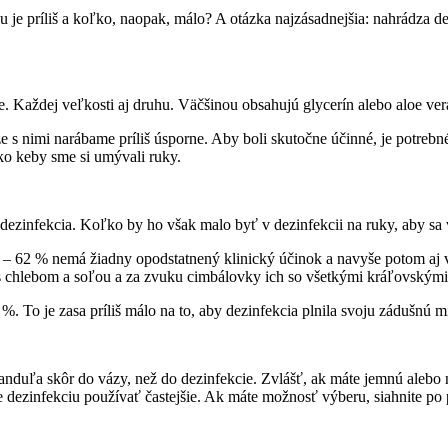
u je príliš a koľko, naopak, málo? A otázka najzásadnejšia: nahrádza d
e. Každej veľkosti aj druhu. Väčšinou obsahujú glycerín alebo aloe ver
 že s nimi narábame príliš úsporne. Aby boli skutočne účinné, je potrebné
ko keby sme si umývali ruky.
dezinfekcia. Koľko by ho však malo byť v dezinfekcii na ruky, aby sa
 – 62 % nemá žiadny opodstatnený klinický účinok a navyše potom aj v
 s chlebom a soľou a za zvuku cimbálovky ich so všetkými kráľovským
%. To je zasa príliš málo na to, aby dezinfekcia plnila svoju zádušnú m
 levanduľa skôr do vázy, než do dezinfekcie. Zvlášť, ak máte jemnú al
te dezinfekciu používať častejšie. Ak máte možnosť výberu, siahnite p