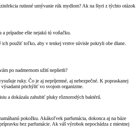
ezinfekcia rutinné umývanie rúk mydlom? Ak na štyri z týchto otázok
a a prípadne ešte nejakú tú voňačku.
 ich použiť toľko, aby v tenkej vrstve súvisle pokryli obe dlane.
 vám po nadmernom užití neplietli?
ysušuje ruky. Čo je aj nepríjemné, aj nebezpečné. K popraskanej
i výsadami prichýliť vo svojom organizme.
isiu a dokázala zahubiť pluky rôznorodých baktérií.
ebo namáhanú pokožku. Akákoľvek parfumácia, dokonca aj na báze
o prípravku bez parfumácie. Ak váš výrobok nepochádza z miestnej