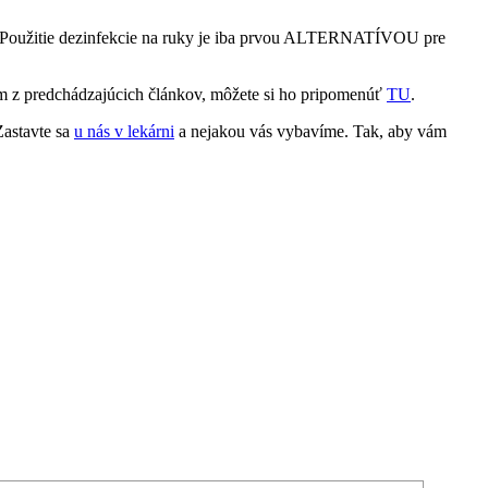
ať. Použitie dezinfekcie na ruky je iba prvou ALTERNATÍVOU pre
nom z predchádzajúcich článkov, môžete si ho pripomenúť
TU
.
Zastavte sa
u nás v lekárni
a nejakou vás vybavíme. Tak, aby vám