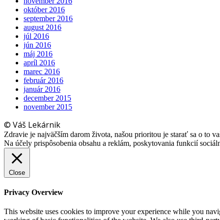
november 2016
október 2016
september 2016
august 2016
júl 2016
jún 2016
máj 2016
apríl 2016
marec 2016
február 2016
január 2016
december 2015
november 2015
© Váš Lekárnik
Zdravie je najväčším darom života, našou prioritou je starať sa o to va
Na účely prispôsobenia obsahu a reklám, poskytovania funkcií sociá
Close
Privacy Overview
This website uses cookies to improve your experience while you navigat